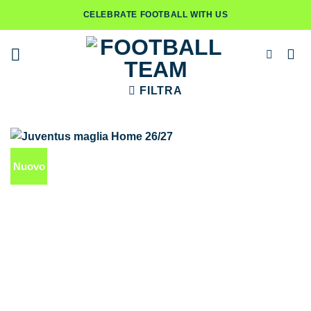
Salta
CELEBRATE FOOTBALL WITH US
ai
contenuti
FILTRA
Nuovo