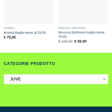
ARSENAL
BORUSSIA DORTMUND
Borussia Dortmund maglia Home
Arsenal Maglia Home JR 25/26
25/26
€
75,00
Il
Il
€
100,00
€
50,00
prezzo
prezzo
originale
attuale
era:
è:
€ 100,00.
€ 50,00.
CATEGORIE PRODOTTO